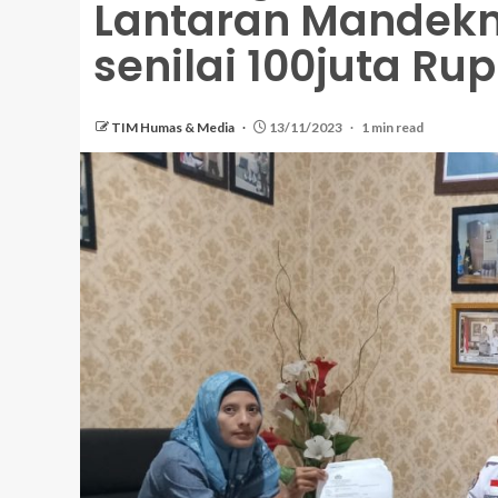
Lantaran Mandekn
senilai 100juta Rup
TIM Humas & Media
13/11/2023
1 min read