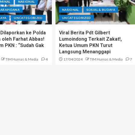
IMINAL
NASIONAL
NARAPIDANA
NASIONAL
SOSIAL & BUDAYA
DAYA
UNCATEGORIZED
UNCATEGORIZED
 Dilaporkan ke Polda
Viral Berita Pdt Gilbert
 oleh Farhat Abbas!
Lumoindong Terkait Zakat!,
m PKN : “Sudah Gak
Ketua Umum PKN Turut
Langsung Menanggapi
TIM Humas & Media
4
17/04/2024
TIM Humas & Media
7