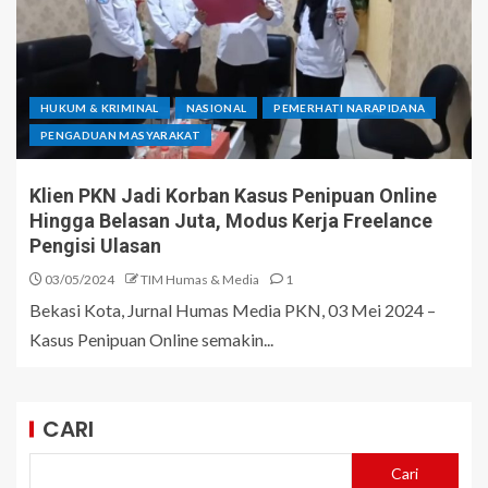
HUKUM & KRIMINAL
NASIONAL
PEMERHATI NARAPIDANA
PENGADUAN MASYARAKAT
Klien PKN Jadi Korban Kasus Penipuan Online
Hingga Belasan Juta, Modus Kerja Freelance
Pengisi Ulasan
03/05/2024
TIM Humas & Media
1
Bekasi Kota, Jurnal Humas Media PKN, 03 Mei 2024 –
Kasus Penipuan Online semakin...
CARI
Cari