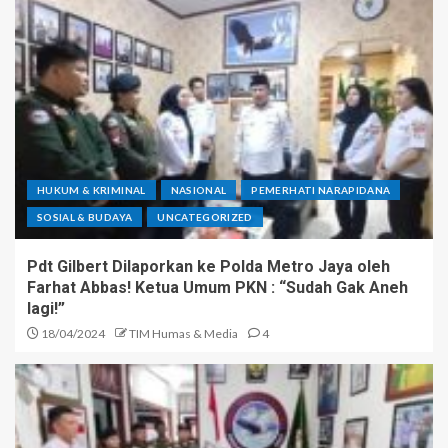
HUKUM & KRIMINAL
NASIONAL
PEMERHATI NARAPIDANA
SOSIAL & BUDAYA
UNCATEGORIZED
Pdt Gilbert Dilaporkan ke Polda Metro Jaya oleh
Farhat Abbas! Ketua Umum PKN : “Sudah Gak Aneh
lagi!”
18/04/2024
TIM Humas & Media
4