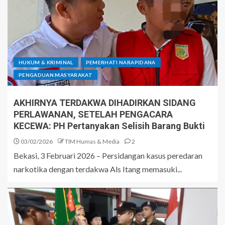
HUKUM & KRIMINAL
PEMERHATI NARAPIDANA
PENGADUAN MASYARAKAT
AKHIRNYA TERDAKWA DIHADIRKAN SIDANG
PERLAWANAN, SETELAH PENGACARA
KECEWA: PH Pertanyakan Selisih Barang Bukti
03/02/2026
TIM Humas & Media
2
Bekasi, 3 Februari 2026 – Persidangan kasus peredaran
narkotika dengan terdakwa Als Itang memasuki...