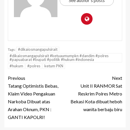
See author's posts
#dikaiosmangapulsirait
Tags:
#dikaiosmangapulsirait #ketuaumumpkn #dandim #polres
#papuabarat #bupati #politik #hukum #indonesia
#hukum
#polres
ketum PKN
Previous
Next
Tatang Optimistis Bebas,
Unit II RANMOR Sat
Klaim Video Pengakuan
Reskrim Polres Metro
Narkoba Dibuat atas
Bekasi Kota dibuat heboh
Arahan Oknum, PKN :
wanita berbaju biru
GANTI KAPOLRI!