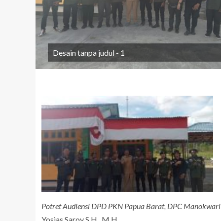
Desain tanpa judul - 1
Potret Audiensi DPD PKN Papua Barat, DPC Manokwari 
Yosias Saroy S.H., M.H.