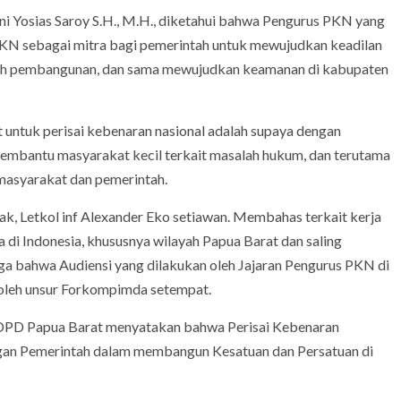
i Yosias Saroy S.H., M.H., diketahui bahwa Pengurus PKN yang
PKN sebagai mitra bagi pemerintah untuk mewujudkan keadilan
enuh pembangunan, dan sama mewujudkan keamanan di kabupaten
 untuk perisai kebenaran nasional adalah supaya dengan
membantu masyarakat kecil terkait masalah hukum, dan terutama
masyarakat dan pemerintah.
, Letkol inf Alexander Eko setiawan. Membahas terkait kerja
di Indonesia, khususnya wilayah Papua Barat dan saling
ga bahwa Audiensi yang dilakukan oleh Jajaran Pengurus PKN di
 oleh unsur Forkompimda setempat.
ua DPD Papua Barat menyatakan bahwa Perisai Kebenaran
gan Pemerintah dalam membangun Kesatuan dan Persatuan di