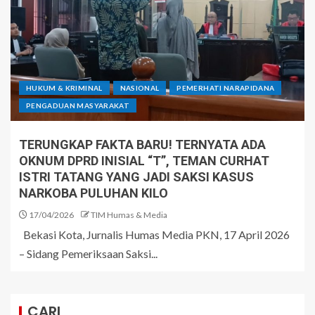
HUKUM & KRIMINAL
NASIONAL
PEMERHATI NARAPIDANA
PENGADUAN MASYARAKAT
TERUNGKAP FAKTA BARU! TERNYATA ADA
OKNUM DPRD INISIAL “T”, TEMAN CURHAT
ISTRI TATANG YANG JADI SAKSI KASUS
NARKOBA PULUHAN KILO
17/04/2026
TIM Humas & Media
Bekasi Kota, Jurnalis Humas Media PKN, 17 April 2026
– Sidang Pemeriksaan Saksi...
CARI