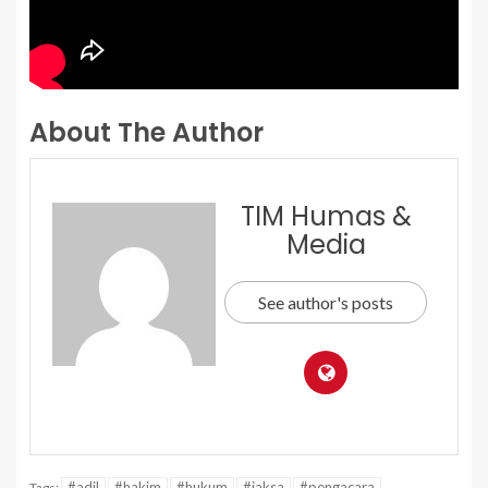
About The Author
TIM Humas &
Media
See author's posts
#adil
#hakim
#hukum
#jaksa
#pengacara
Tags: