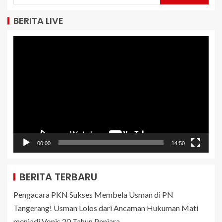
BERITA LIVE
Pemutar
Video
00:00
14:50
BERITA TERBARU
Pengacara PKN Sukses Membela Usman di PN
Tangerang! Usman Lolos dari Ancaman Hukuman Mati
menjadi Vonis 20 Tahun Penjara