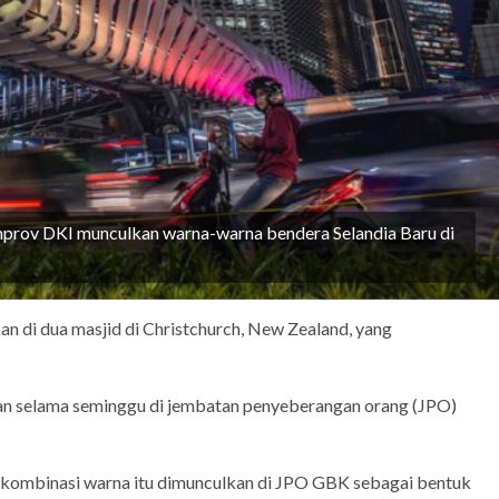
rov DKI munculkan warna-warna bendera Selandia Baru di
 di dua masjid di Christchurch, New Zealand, yang
an selama seminggu di jembatan penyeberangan orang (JPO)
kombinasi warna itu dimunculkan di JPO GBK sebagai bentuk