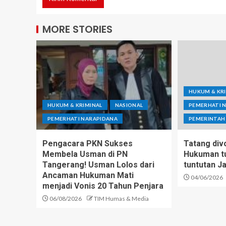
MORE STORIES
HUKUM & KR
HUKUM & KRIMINAL
NASIONAL
PEMERHATI 
PEMERHATI NARAPIDANA
PEMERINTAH
Pengacara PKN Sukses
Tatang divo
Membela Usman di PN
Hukuman tu
Tangerang! Usman Lolos dari
tuntutan J
Ancaman Hukuman Mati
04/06/2026
menjadi Vonis 20 Tahun Penjara
06/08/2026
TIM Humas & Media