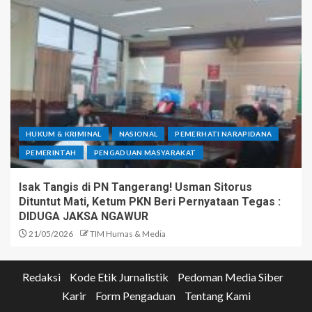
HUKUM & KRIMINAL
NASIONAL
PEMERHATI NARAPIDANA
PEMERINTAH
PENGADUAN MASYARAKAT
Isak Tangis di PN Tangerang! Usman Sitorus
Dituntut Mati, Ketum PKN Beri Pernyataan Tegas :
DIDUGA JAKSA NGAWUR
21/05/2026
TIM Humas & Media
Redaksi
Kode Etik Jurnalistik
Pedoman Media Siber
Karir
Form Pengaduan
Tentang Kami